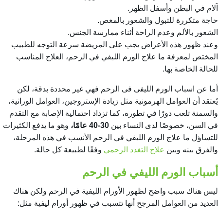
آلام في البطن وأسفل الظهر.
حاجة متكررة للتبول والشعور بالمغص.
الشعور بالألم وعدم الراحة أثناء ممارسة الجنس.
وعند ظهور هذه الأعراض يجب على المريضة سرعة التوجه للطبيب
المختص لمعرفة ما علاج الورم الليفي في الرحم، العلاج المناسب
للحالة الخاصة بها.
أما عن اسباب الورم الليفى فى الرحم فهي غير محددة بدقة، لكن
يُعتقد أن العوامل الهرمونية مثل زيادة الإستروجين، العوامل الوراثية،
والسمنة تلعب دورًا في تطوره، كما تزداد احتمالية الإصابة مع التقدم
في السن، خصوصًا لدى النساء بين
30-40 عامًا،
وهو ما يدفع الكثيرات
للتساؤل
ما علاج الورم الليفي في الرحم
الأنسب في هذه المرحلة،
والفرق بينه وبين
علاج التغدد الرحمي
وفقًا لطبيعة كل حالة.
أسباب الورم الليفي في الرحم
ليس هناك سبب واضح لظهور الأورام الليفية في الرحم ولكن هناك
العديد من العوامل المرجح أنها تتسبب في ظهور أورام ليفية مثل: