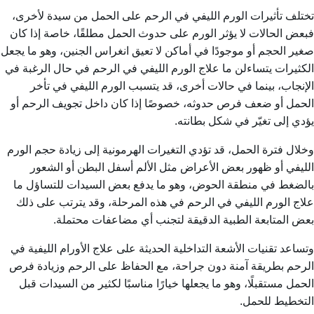
تختلف تأثيرات الورم الليفي في الرحم على الحمل من سيدة لأخرى،
فبعض الحالات لا يؤثر الورم على حدوث الحمل مطلقًا، خاصة إذا كان
صغير الحجم أو موجودًا في أماكن لا تعيق انغراس الجنين، وهو ما يجعل
الكثيرات يتساءلن
ما علاج الورم الليفي في الرحم
في حال الرغبة في
الإنجاب، بينما في حالات أخرى، قد يتسبب الورم الليفي في تأخر
الحمل أو ضعف فرص حدوثه، خصوصًا إذا كان داخل تجويف الرحم أو
يؤدي إلى تغيّر في شكل بطانته.
وخلال فترة الحمل، قد تؤدي التغيرات الهرمونية إلى زيادة حجم الورم
الليفي أو ظهور بعض الأعراض مثل الألم أسفل البطن أو الشعور
بالضغط في منطقة الحوض، وهو ما يدفع بعض السيدات للتساؤل
ما
علاج الورم الليفي في الرحم
في هذه المرحلة، وقد يترتب على ذلك
بعض المتابعة الطبية الدقيقة لتجنب أي مضاعفات محتملة.
وتساعد تقنيات الأشعة التداخلية الحديثة على
علاج الأورام الليفية في
الرحم
بطريقة آمنة دون جراحة، مع الحفاظ على الرحم وزيادة فرص
الحمل مستقبلًا، وهو ما يجعلها خيارًا مناسبًا لكثير من السيدات قبل
التخطيط للحمل.