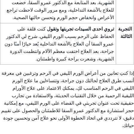
الشهرية. بعد المتابعة مع الدكتور عمرو السقا، خضعت
للعلاج بالأشعة التداخلية، ومع مرور الوقت لاحظت تراجع
الأعراض وانخفاض حجم الورم وتحسن حالتها الصحية.
التجربة
تروي احدى السيدات تجربتها وتقول
كنت قلقة على
الثالثة
الحفاظ على الرحم بسبب الورم الليفي. شرح لي الدكتور
عمرو السقا أن العلاج بالأشعة التداخلية يُعد خيارًا آمنًا دون
جراحة، بعد العلاج اختفت معظم الآلام وانتظمت الدورة
الشهرية، وشعرت براحة كبيرة واطمئنان.
إذا كنتِ تعانين من أعراض الورم الليفي في الرحم وترغبين في معرفة
أنسب طرق العلاج لحالتك دون جراحة، وتتساءلين
ما علاج الورم
الليفي في الرحم
المناسب لكِ، يمكنكِ الاعتماد على
علاج الأورام
الليفية الرحمية
من خلال التقنيات الحديثة، والاستفادة من تجارب
حقيقية تحت عنوان
تجربتي في القضاء على الورم الليفي
، مع إمكانية
حجز استشارة مع الدكتور عمرو السقا للاطمئنان والحصول على تقييم
دقيق، لا تترددي في اتخاذ الخطوة الأولى نحو علاج آمن وتحسين جودة
حياتك.