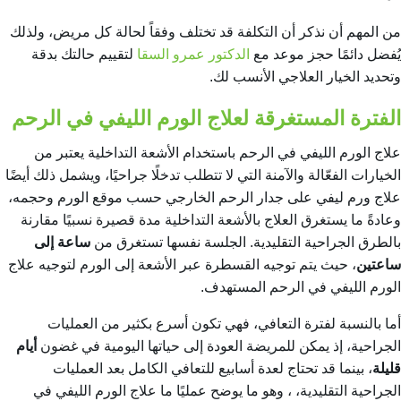
من المهم أن نذكر أن التكلفة قد تختلف وفقاً لحالة كل مريض، ولذلك
يُفضل دائمًا حجز موعد مع
الدكتور عمرو السقا
لتقييم حالتك بدقة
وتحديد الخيار العلاجي الأنسب لك.
الفترة المستغرقة لعلاج الورم الليفي في الرحم
علاج الورم الليفي في الرحم باستخدام الأشعة التداخلية يعتبر من
الخيارات الفعّالة والآمنة التي لا تتطلب تدخلًا جراحيًا، ويشمل ذلك أيضًا
علاج ورم ليفي على جدار الرحم الخارجي
حسب موقع الورم وحجمه،
وعادةً ما يستغرق العلاج بالأشعة التداخلية مدة قصيرة نسبيًا مقارنة
بالطرق الجراحية التقليدية. الجلسة نفسها تستغرق من
ساعة إلى
ساعتين
، حيث يتم توجيه القسطرة عبر الأشعة إلى الورم لتوجيه علاج
الورم الليفي في الرحم المستهدف.
أما بالنسبة لفترة التعافي، فهي تكون أسرع بكثير من العمليات
الجراحية، إذ يمكن للمريضة العودة إلى حياتها اليومية في غضون
أيام
قليلة
، بينما قد تحتاج لعدة أسابيع للتعافي الكامل بعد العمليات
الجراحية التقليدية، ، وهو ما يوضح عمليًا
ما علاج الورم الليفي في