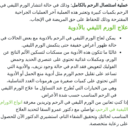
عملية استئصال الرحم بالكامل:
وذلك في حالة انتشار الورم الليفي في
الرحم بكميات كبيرة وتعتبر هذه العملية آخر العمليات الجراحية
المقترحة وذلك للحفاظ على حق المريضة في الإنجاب.
علاج الورم الليفي بالأدوية
يمكن لعاج الورم الليفي في الرحم بالادوية مع بعض الحالات في
حالة ظهور أعراض خفيفة حتى ينكمش الورم الليفي.
غالبًا ما تتكون هذه الأدوية من مسكنات لتسكين الألم الناتج عن
الورم، ومكملات غذائية تحتوي على عنصري الحديد وحمض
الفوليك لتعويض فقد الدم في حالة وجود نزيف، والأدوية التي
تساعد على تقليل حجم الورم مثل أدوية منع الحمل أو الأدوية
التي تحتوي على كميات صغيرة من هرمونات الغدد التناسلية،
وهي من الخيارات التي تُطرح عند التساؤل
ما علاج الورم الليفي
في الرحم
المناسب حسب شدة الأعراض.
إذا كنتِ تعانين من الورم الليفي في الرحم وتريدين معرفة
انواع الاورام
الليفية في الرحم
، تواصلي مع دكتور عمرو السقا لتحديد العلاج
المناسب لحالتكِ وتحقيق الشفاء التام، استشيري الدكتور الآن للحصول
على رعاية متخصصة.