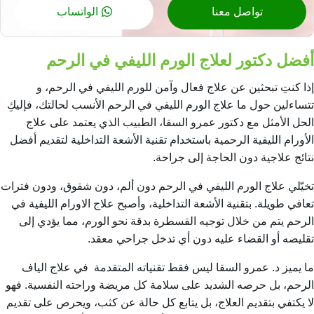
تواصل معنا
الواتساب
أفضل دكتور لعلاج الورم الليفي في الرحم
إذا كنتِ تبحثين عن علاج فعال وآمن للورم الليفي في الرحم، و
تتساءلين حول
ما علاج الورم الليفي في الرحم
الأنسب لحالتك، فإليكِ
الحل الأمثل مع دكتور عمرو السقا، الطبيب الذي يعتمد على
علاج
الأورام الليفية الرحمية
باستخدام تقنية الأشعة التداخلية لتقديم أفضل
نتائج علاجية دون الحاجة إلى جراحة.
تخيّلي علاج الورم الليفي في الرحم دون ألم، دون شقوق، ودون فترات
تعافي طويلة. بتقنية الأشعة التداخلية،
وأصبح
علاج الاورام الليفية في
الرحم
يتم من خلال توجيه القسطرة بدقة نحو الورم،
مما يؤدي إلى
تقليصه أو القضاء عليه دون أي تدخل جراحي معقد.
ما يميز د. عمرو السقا ليس فقط تقنياته المتقدمة في علاج
الياف
الرحم
، بل حرصه الشديد على سلامة كل مريضة وراحته النفسية. فهو
لا يكتفي بتقديم العلاج، بل يتابع كل حالة عن كثب، ويحرص على تقديم