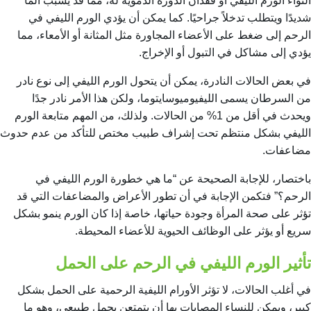
التواء الورم الليفي أو فقدان الدورة الدموية له، مما قد يسبب ألمًا
شديدًا ويتطلب تدخلاً جراحيًا. كما يمكن أن يؤدي الورم الليفي في
الرحم إلى ضغط على الأعضاء المجاورة مثل المثانة أو الأمعاء، مما
يؤدي إلى مشاكل في التبول أو الإخراج.
في بعض الحالات النادرة، يمكن أن يتحول الورم الليفي إلى نوع نادر
من السرطان يسمى الليفيوميوسايتوما، ولكن هذا الأمر نادر جدًا
ويحدث في أقل من 1% من الحالات. ولذلك، من المهم متابعة الورم
الليفي بشكل منتظم تحت إشراف طبيب مختص للتأكد من عدم حدوث
مضاعفات.
باختصار، للإجابة الصحيحة عن “ما هي خطورة الورم الليفي في
الرحم؟” فتكمن الإجابة في أن تطور الأعراض والمضاعفات التي قد
تؤثر على صحة المرأة وجودة حياتها، خاصة إذا كان الورم ينمو بشكل
سريع أو يؤثر على الوظائف الحيوية للأعضاء المحيطة.
تأثير الورم الليفي في الرحم على الحمل
في أغلب الحالات، لا تؤثر الأورام الليفية الرحمية على الحمل بشكل
كبير، ويمكن للنساء المصابات بها أن يتمتعن بحمل طبيعي، وهو ما