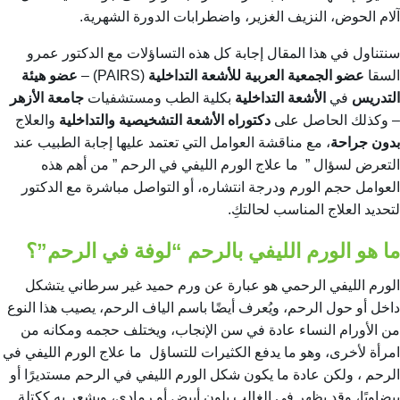
آلام الحوض، النزيف الغزير، واضطرابات الدورة الشهرية.
سنتناول في هذا المقال إجابة كل هذه التساؤلات مع الدكتور عمرو
السقا
عضو الجمعية العربية للأشعة التداخلية
(PAIRS) –
عضو هيئة
التدريس
في
الأشعة التداخلية
بكلية الطب ومستشفيات
جامعة الأزهر
– وكذلك الحاصل على
دكتوراه
الأشعة التشخيصية والتداخلية
والعلاج
بدون جراحة
، مع مناقشة العوامل التي تعتمد عليها إجابة الطبيب عند
التعرض لسؤال ”
ما علاج الورم الليفي في الرحم
” من أهم هذه
العوامل حجم الورم ودرجة انتشاره، أو التواصل مباشرة مع الدكتور
لتحديد العلاج المناسب لحالتكِ.
ما هو الورم الليفي بالرحم “لوفة في الرحم”؟
الورم الليفي الرحمي هو عبارة عن ورم حميد غير سرطاني يتشكل
داخل أو حول الرحم، ويُعرف أيضًا باسم
الياف الرحم
، يصيب هذا النوع
من الأورام النساء عادة في سن الإنجاب، ويختلف حجمه ومكانه من
امرأة لأخرى،
وهو ما يدفع الكثيرات للتساؤل
ما علاج الورم الليفي في
الرحم
،
ولكن عادة ما يكون شكل الورم الليفي في الرحم مستديرًا أو
بيضاويًا، وقد يظهر في الغالب بلون أبيض أو رمادي، ويشعر به ككتلة