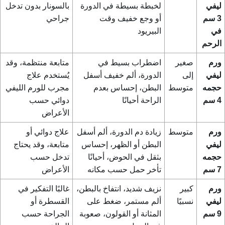
ليفي
لخبطة بسيطة في الدورة
بالسونار بدون تدخل
3 سم
أو وجع خفيف وقت
جراحي
في
البيريود
الرحم
ورم
صغير
اضطراب بسيط في
متابعة منتظمة، وقد
ليفي
إلى
الدورة، ألم خفيف أسفل
يُستخدم
علاج
حجمه
متوسط
البطن، إحساس بعدم
مجرب للورم الليفي
4 سم
الراحة أحيانًا
دوائي حسب
الأعراض
ورم
متوسط
زيادة دم الدورة، ألم أسفل
علاج دوائي أو
ليفي
البطن أو الظهر، إحساس
متابعة، وقد يحتاج
حجمه
بثقل في الحوض، أحيانًا
تدخل حسب
7 سم
تأخر حمل حسب مكانه
الأعراض
ورم
كبير
نزيف شديد، انتفاخ بالبطن،
غالبًا التفكير في
ليفي
نسبيًا
ألم مستمر، ضغط على
القسطرة أو
9 سم
المثانة أو القولون، صعوبة
الجراحة حسب