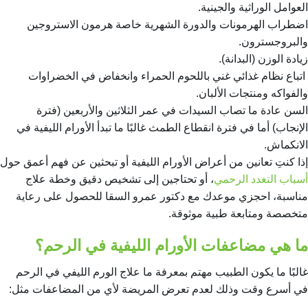
العوامل الوراثية والجينية.
اضطراب الهرمونات والدورة الشهرية خاصة هرمون الاستروجين
والبروجسترون.
زيادة الوزن (البدانة).
اتباع نظام غذائي غني باللحوم الحمراء وانخفاض في الخضراوات
والفواكه ومنتجات الألبان.
السن عادة ما تصاب السيدات في عمر الثلاثين والأربعين (فترة
الإنجاب) أما في فترة انقطاع الطمث غالبًا ما تبدأ الأورام الليفية في
الانكماش.
إذا كنتِ تعانين من أعراض الأورام الليفية أو تبحثين عن فهم أعمق حول
أسباب التغدد الرحمي
، أو تحتاجين إلى تشخيص دقيق وخطة علاج
مناسبة، احجزي موعدك مع دكتور عمرو السقا للحصول على رعاية
متخصصة ومتابعة طبية موثوقة.
ما هي مضاعفات الأورام الليفية في الرحم؟
غالبًا ما يكون الطبيب مهتم بمعرفة ما علاج الورم الليفي في الرحم
في أسرع وقت وذلك لعدم تعرض المريضة لأي من المضاعفات مثل: