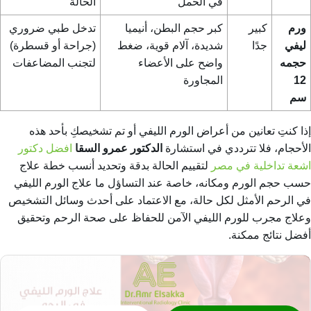
في الحمل
الحالة
ورم
كبير
كبر حجم البطن، أنيميا
تدخل طبي ضروري
ليفي
جدًا
شديدة، آلام قوية، ضغط
(جراحة أو قسطرة)
حجمه
واضح على الأعضاء
لتجنب المضاعفات
12
المجاورة
سم
إذا كنتِ تعانين من أعراض الورم الليفي أو تم تشخيصكِ بأحد هذه
الأحجام، فلا تترددي في استشارة
الدكتور عمرو السقا
افضل دكتور
اشعة تداخلية في مصر
لتقييم الحالة بدقة وتحديد أنسب خطة علاج
حسب حجم الورم ومكانه، خاصة عند التساؤل
ما علاج الورم الليفي
في الرحم
الأمثل لكل حالة، مع الاعتماد على أحدث وسائل التشخيص
و
علاج مجرب للورم الليفي
الآمن للحفاظ على صحة الرحم وتحقيق
أفضل نتائج ممكنة.