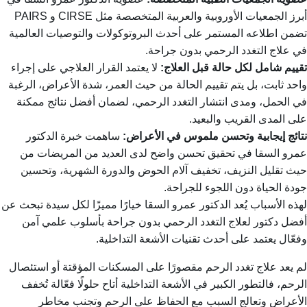
أبرز الجمعيات الأوروبية والعربية المتخصصة مثل CIRSE و PAIRS
تضمن اطلاعه المستمر على أحدث البروتوكولات والتوصيات العالمية
في علاج التغدد الرحمي بدون جراحة.
تقييم شامل لكل حالة قبل العلاج:
لا يعتمد القرار العلاجي على إجراء
واحد ثابت، بل يتم تقييم الحالة من حيث العمر، شدة الأعراض، الرغبة
في الحمل، ومدى انتشار التغدد الرحمي، لضمان أفضل نتائج ممكنة
على المدى القريب والبعيد.
نتائج إيجابية وتحسن ملموس في الأعراض:
ساهمت خبرة الدكتور
عمرو السقا في تحقيق تحسن واضح لدى العديد من المريضات من
حيث تقليل النزيف، تخفيف آلام الحوض والدورة الشهرية، وتحسين
جودة الحياة دون اللجوء للجراحة.
لهذه الأسباب يُعد الدكتور عمرو السقا خيارًا مميزًا لكل سيدة تبحث عن
أفضل دكتور لعلاج التغدد الرحمي بدون جراحة بأسلوب علمي آمن
وفعّال يعتمد على أحدث تقنيات الأشعة التداخلية.
لم يعد علاج تغدد الرحم مقصورًا على المسكنات المؤقتة أو استئصال
الرحم، فالتطور الكبير في الأشعة التداخلية أتاح حلولًا فعّالة تُخفف
الأعراض وتعالج السبب مع الحفاظ على الرحم وتجنب مخاطر