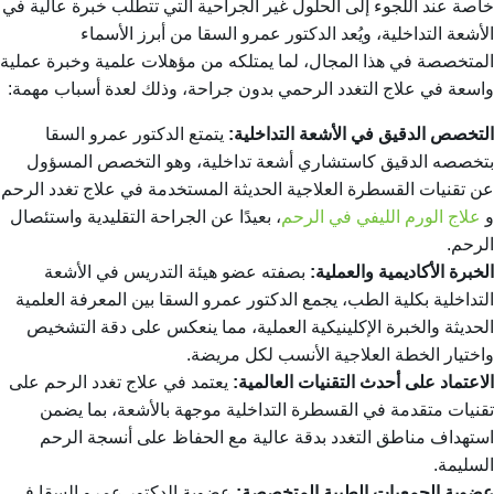
خاصة عند اللجوء إلى الحلول غير الجراحية التي تتطلب خبرة عالية في
الأشعة التداخلية، ويُعد الدكتور عمرو السقا من أبرز الأسماء
المتخصصة في هذا المجال، لما يمتلكه من مؤهلات علمية وخبرة عملية
واسعة في علاج التغدد الرحمي بدون جراحة، وذلك لعدة أسباب مهمة:
التخصص الدقيق في الأشعة التداخلية:
يتمتع الدكتور عمرو السقا
بتخصصه الدقيق كاستشاري أشعة تداخلية، وهو التخصص المسؤول
عن تقنيات القسطرة العلاجية الحديثة المستخدمة في علاج تغدد الرحم
و
علاج الورم الليفي في الرحم
، بعيدًا عن الجراحة التقليدية واستئصال
الرحم.
الخبرة الأكاديمية والعملية:
بصفته عضو هيئة التدريس في الأشعة
التداخلية بكلية الطب، يجمع الدكتور عمرو السقا بين المعرفة العلمية
الحديثة والخبرة الإكلينيكية العملية، مما ينعكس على دقة التشخيص
واختيار الخطة العلاجية الأنسب لكل مريضة.
الاعتماد على أحدث التقنيات العالمية:
يعتمد في علاج تغدد الرحم على
تقنيات متقدمة في القسطرة التداخلية موجهة بالأشعة، بما يضمن
استهداف مناطق التغدد بدقة عالية مع الحفاظ على أنسجة الرحم
السليمة.
عضوية الجمعيات الطبية المتخصصة:
عضوية الدكتور عمرو السقا في