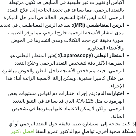
أكياس أو تغييرات غير طبيعية في المبايض قد تكون مرتبطة
بالتغدد الرحمي، مما يساعد في تحديد الحاجة إلى
علاج التغدد
الرحمي
، لكنه ليس كافيًا لتشخيص الحالة في المراحل المبكرة.
الرنين المغناطيسي (MRI):
يساعد الرنين المغناطيسي في تحديد
مدى انتشار الأنسجة الرحمية خارج الرحم، مما يوفر للطبيب
صورة دقيقة عن حجم التكتلات ومدى انتشارها في الحوض
والأعضاء المجاورة.
المنظار البطني (Laparoscopy):
يُعتبر المنظار البطني هو
الطريقة الأكثر دقة لتشخيص التغدد الرحمي و
علاج التغدد
الرحمي
، حيث يتم فحص الأنسجة داخل البطن والحوض مباشرة
من خلال كاميرا صغيرة، ويمكن إزالة الأنسجة الزائدة أثناء هذا
الإجراء.
اختبارات الدم:
يتم إجراء اختبارات دم لقياس مستويات بعض
الهرمونات مثل CA-125، الذي قد يساعد في التنبؤ بالتغدد
الرحمي، ولكن لا يمكن الاعتماد عليها بمفردها في تشخيص
الحالة.
إذا كنتِ بحاجة إلى استشارة طبية دقيقة حول التغدد الرحمي أو أي
مشكلة صحية أخرى، تواصلِ مع الدكتور عمرو السقا
افضل دكتور