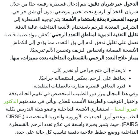
الدخول عبر شريان دقيق:
يتم إدخال قسطرة رفيعة جدًا من خلال
شريان الفخذ أو الرسغ تحت تخدير موضعي، دون أي شق جراحي.
توجيه القسطرة بدقة باستخدام الأشعة:
يتم توجيه القسطرة إلى
الشرايين المغذية للرحم باستخدام الأشعة التداخلية عالية الدقة.
تقليل التغذية الدموية لمناطق التغدد الرحمي:
تُحقن مواد طبية خاصة
تعمل على تقليل تدفق الدم إلى بؤر التغدد، مما يؤدي إلى انكماش
الأنسجة المصابة وانخفاض النزيف وتحسن الألم تدريجيًا.
يمتاز علاج التغدد الرحمي بالقسطرة التداخلية بعدة مميزات، منها:
لا يحتاج إلى فتح جراحي أو تخدير كلي.
يحافظ على الرحم، بعكس استئصاله جراحيًا.
فترة التعافي قصيرة مقارنة بالعمليات التقليدية.
وفي هذا المجال يبرز دور الطبيب المتخصص في تقييم الحالة بدقة
واختيار التوقيت والطريقة الأنسب للعلاج، ويأتي في مقدمتهم
الدكتور
عمرو السقا
– استشاري الأشعة التداخلية وعضو هيئة التدريس بكلية
الطب وعضو أبرز الجمعيات الأوروبية والعربية المتخصصة (CIRSE,
PAIRS)، حيث يتميز بخبرة واسعة في علاج تغدد الرحم بالقسطرة
التداخلية ووضع خطط علاجية دقيقة تناسب كل حالة على حدة.