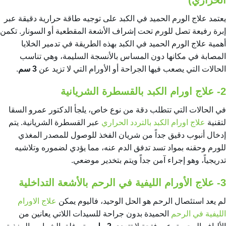
يعتمد علاج الورم الحميد في الكبد على توجيه طاقة حرارية دقيقة عبر
إبرة رفيعة تصل للورم تحت إشراف الأشعة المقطعية أو السونار. تكمن
أهمية علاج الورم الحميد في الكبد بهذه الطريقة في تدمير الخلايا
المصابة في مكانها دون المساس بالأنسجة السليمة، وهي تناسب
الحالات التي يصعب فيها الجراحة أو الأورام التي لا تزيد عن
3 سم
.
2- علاج اورام الكبد بالقسطرة الشريانية
في الحالات التي تتطلب دقة من نوع خاص، يلجأ الدكتور عمرو السقا
لتقنية
علاج اورام الكبد بالتردد الحراري
عبر القسطرة الشريانية. يتم
إدخال أنبوب دقيق جداً من شريان الفخذ للوصول للمصدر المغذي
للورم وحقنه بمواد تسد تدفق الدم عنه، مما يؤدي لضموره وتلاشيه
تدريجياً، وهو إجراء آمن جداً ويتم بتخدير موضعي.
3- علاج الأورام الليفية في الرحم بالأشعة التداخلية
لم يعد استئصال الرحم هو الحل الوحيد، فاليوم يمكن
علاج الاورام
الليفية في الرحم
الحميدة بدون جراحة للسيدات اللاتي يعانين من