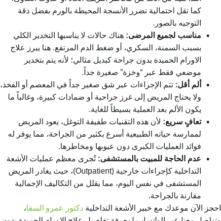
كما تقل احتمالية تضرر الأنسجة المحيطة بالورم بفضل دقة
التوجيه بالصور.
مناسب لجميع المرضى:
هناك حالات لا يناسبها التخدير الكلي
بسبب السمنة، السكري، أو ضغط الدم المرتفع. هنا يبرز علاج
الاورام الحميدة بدون جراحة كبديل مثالي؛ لأنه يتم بتخدير
موضعي فقط عبر “وخزة” صغيرة جداً.
ألم أقل:
تتم الإجراءات عبر شق صغير جداً في المعصم أو الفخذ،
ولا يحتاج المريض إلى غرز جراحية أو ضمادات كبيرة، وغالباً ما
يكون الألم بعد العملية بسيطاً للغاية.
تعافٍ سريع:
لأن هذه التقنيات طفيفة التوغل، يعود المريض
لممارسة حياته الطبيعية أسرع بكثير من الجراحة، مما يوفر له
فوائد العمليات الكبرى دون عيوبها ومخاطرها.
عدم الحاجة للمبيت بالمستشفى:
تُجرى معظم عمليات الأشعة
التداخلية كإجراءات خارجية (Outpatient)، حيث يغادر المريض
المستشفى في نفس اليوم، مما يقلل من التكاليف الإجمالية
مقارنة بالجراحة.
احجز الآن موعدك مع خبير الأشعة التداخلية
دكتور عمرو السقا
،
وتواصل معنا عبر الواتساب لمعرفة تفاصيل علاج الاورام الحميدة بدون