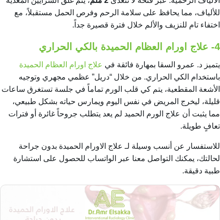
الألياف الرحمية. عبر فتحة لا تتعدى
2 ملم
، يتم غلق الشرايين المغذية
للألياف، مما يحافظ على سلامة الرحم وفرص الحمل مستقبلاً، مع
اختفاء تام للنزيف والألم خلال فترة قصيرة جداً.
4- علاج اورام العظام الحميدة بالكي الحراري
يتميز د. عمرو السقا بمهارة فائقة في
علاج اورام العظام الحميدة
باستخدام الكي الحراري. من خلال “دريل” عظمي مجهري وتوجيه
الأشعة المقطعية، يتم كي قلب الورم تماماً في جلسة تستغرق ساعات
قليلة، ليخرج المريض في نفس اليوم ويمارس حياته بشكل طبيعي،
مما يثبت أن علاج الورم الحميد لم يعد يتطلب جروحاً غائرة أو فترات
تعافٍ طويلة.
للاستفسار عن أنسب وسيلة لـ علاج الاورام الحميدة بدون جراحة
لحالتك، يمكنك التواصل معنا عبر الواتساب للحصول على استشارة
طبية دقيقة.