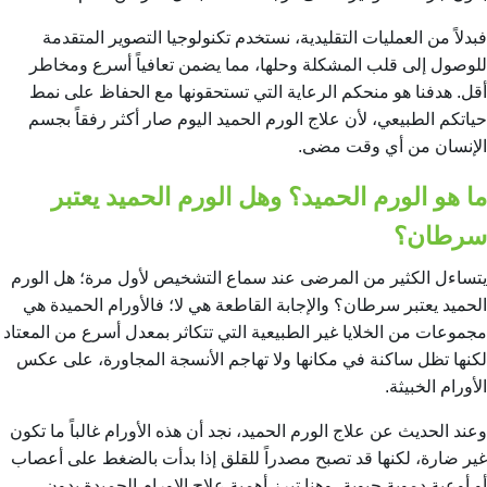
فبدلاً من العمليات التقليدية، نستخدم تكنولوجيا التصوير المتقدمة
للوصول إلى قلب المشكلة وحلها، مما يضمن تعافياً أسرع ومخاطر
أقل. هدفنا هو منحكم الرعاية التي تستحقونها مع الحفاظ على نمط
حياتكم الطبيعي، لأن علاج الورم الحميد اليوم صار أكثر رفقاً بجسم
الإنسان من أي وقت مضى.
ما هو الورم الحميد؟ وهل الورم الحميد يعتبر
سرطان؟
يتساءل الكثير من المرضى عند سماع التشخيص لأول مرة؛ هل الورم
الحميد يعتبر سرطان؟ والإجابة القاطعة هي لا؛ فالأورام الحميدة هي
مجموعات من الخلايا غير الطبيعية التي تتكاثر بمعدل أسرع من المعتاد
لكنها تظل ساكنة في مكانها ولا تهاجم الأنسجة المجاورة، على عكس
الأورام الخبيثة.
وعند الحديث عن علاج الورم الحميد، نجد أن هذه الأورام غالباً ما تكون
غير ضارة، لكنها قد تصبح مصدراً للقلق إذا بدأت بالضغط على أعصاب
أو أوعية دموية حيوية، وهنا تبرز أهمية علاج الاورام الحميدة بدون