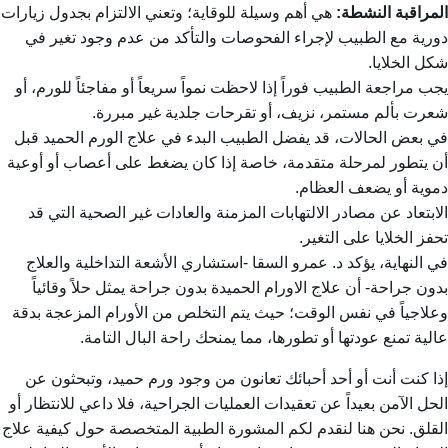
المراقبة النشطة:
هي أهم وسيلة للوقاية؛ وتعني الالتزام بجدول زيارات
دورية مع الطبيب لإجراء الفحوصات والتأكد من عدم وجود تغير في
شكل الخلايا.
يجب مراجعة الطبيب فوراً إذا لاحظت نمواً سريعاً أو مفاجئاً للورم، أو
شعرت بألم مستمر، نزيف، أو تقرحات جلدية غير مبررة.
في بعض الحالات، قد يفضل الطبيب البدء في علاج الورم الحميد قبل
أن يتطور لمرحلة متقدمة، خاصة إذا كان يضغط على أعصاب أو أوعية
دموية أو يضعف العظام.
الابتعاد عن مصادر الالتهابات المزمنة والعادات غير الصحية التي قد
تحفز الخلايا على التغير.
في النهاية، يؤكد د. عمرو السقا -استشاري الأشعة التداخلية والعلاج
بدون جراحة- أن علاج الاورام الحميدة بدون جراحة يمثل حلاً وقائياً
وعلاجياً في نفس الوقت؛ حيث يتم التخلص من الأورام المزعجة بدقة
عالية تمنع عودتها أو تطورها، مما يمنحك راحة البال التامة.
إذا كنت أنت أو أحد أحبائك تعانون من وجود ورم حميد، وتبحثون عن
الحل الآمن بعيداً عن تعقيدات العمليات الجراحية، فلا داعي للانتظار أو
القلق. نحن هنا لنقدم لكم المشورة الطبية المتخصصة حول كيفية علاج