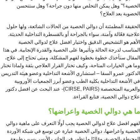
الخصية؟” وهل يمكن التخلص منها دون جراحة؟ وهل ستتحسن
الخصوبة بعد العلاج؟
الحقيقة المطمئنة أن دوالي الخصية من الحالات الشائعة، ولها حلول
علاجية فعّالة وآمنة، سواء بالجراحة أو بالقسطرة التداخلية الحديثة.
الأهم هو التشخيص الدقيق واختيار افضل علاج لدوالي الخصية
المناسب لدرجة الحالة وتأثيرها على الخصية والقدرة الإنجابية. في هذا
المقال سنأخذك خطوة بخطوة لفهم المشكلة، ومتى تحتاج إلى علاج،
وما هي الخيارات المتاحة، وكيف تختار القرار العلاجي بثقة ولماذا تختار
الدكتور عمرو السقا – استشاري الأشعة التداخلية وعضو هيئة التدريس
في الأشعة التداخلية بكلية الطب وعضو أبرز الجمعيات الأوروبية
والعربية المتخصصة (CIRSE, PAIRS)- عند البحث عن افضل دكتور
علاج دوالي الخصية، فتابع القراءة.
ما هي دوالي الخصية واعراضها؟
لفهم افضل علاج لدوالي الخصية يجب أولًا التعرف على ماهية دوالي
الخصية واعراضها، دوالي الخصية عبارة عن توسع في شبكة الأوردة
المحيطة بالخصية، وغالبًا ما تظهر في الجانب الأيسر بسبب طبيعة