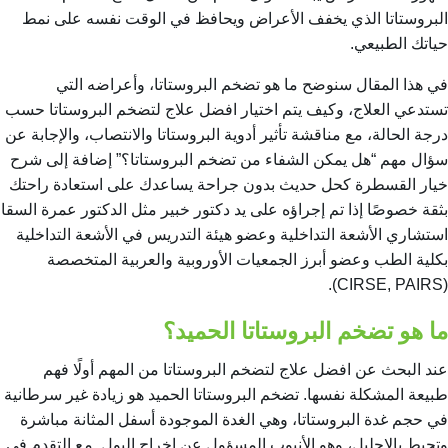
البروستاتا الذي يخفف الأعراض ويحافظ في الوقت نفسه على نمط
حياتك الطبيعي.
في هذا المقال سنوضح ما هو تضخم البروستاتا، وأعراضه التي
تستدعي العلاج، وكيف يتم اختيار افضل علاج لتضخم البروستاتا حسب
درجة الحالة، مع مناقشة تأثير أدوية البروستاتا والانتصاب، والإجابة عن
سؤال مهم “هل يمكن الشفاء من تضخم البروستاتا؟” إضافة إلى شرح
خيار القسطرة كحل حديث بدون جراحة يساعدك على استعادة راحتك
بثقة خصوصًا إذا تم إجراؤه على يد دكتور خبير مثل الدكتور عمرة السقا
استشاري الأشعة التداخلية وعضو هيئة التدريس في الأشعة التداخلية
بكلية الطب وعضو أبرز الجمعيات الأوروبية والعربية المتخصصة
(CIRSE, PAIRS).
ما هو تضخم البروستاتا الحميد؟
عند البحث عن افضل علاج لتضخم البروستاتا من المهم أولًا فهم
طبيعة المشكلة نفسها. تضخم البروستاتا الحميد هو زيادة غير سرطانية
في حجم غدة البروستاتا، وهي الغدة الموجودة أسفل المثانة مباشرة
وتحيط بالإحليل، وهو الأنبوب المسؤول عن إخراج البول. مع التقدم في