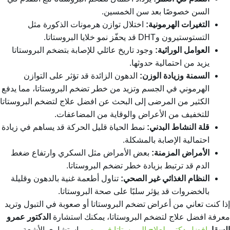
السن خصوصًا بعد سن الخمسين.
التغيرات الهرمونية:
اختلال توازن هرمونات الذكورة مثل
التستوستيرون وDHT قد يحفّز نمو خلايا البروستاتا.
العوامل الوراثية:
وجود تاريخ عائلي للإصابة بتضخم البروستاتا
يزيد من احتمالية حدوثها.
السمنة وزيادة الوزن:
الدهون الزائدة قد تؤثر على التوازن
الهرموني في الجسم وتزيد من خطر تضخم البروستاتا، مما يدفع
الكثير من المرضى إلى البحث عن
افضل علاج لتضخم البروستاتا
للتخفيف من الأعراض والوقاية من المضاعفات.
قلة النشاط البدني:
نمط الحياة قليل الحركة قد يساهم في زيادة
احتمالية الإصابة بالمشكلة.
الأمراض المزمنة:
بعض الأمراض مثل السكري وارتفاع ضغط
الدم قد ترتبط بزيادة خطر تضخم البروستاتا.
النظام الغذائي غير الصحي:
تناول أطعمة غنية بالدهون وقليلة
بالخضروات قد يؤثر سلبًا على صحة البروستاتا.
إذا كنت تعاني من أعراض تضخم البروستاتا أو صعوبة في التبول وتريد
معرفة
افضل علاج لتضخم البروستاتا
، يمكنك استشارة
الدكتور عمرو
السقا
افضل دكتور لعلاج البروستاتا في مصر
استشاري الأشعة