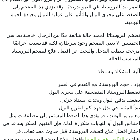
العمر تبدأ البروستاتا في النمو تدريجيًا، وقد يؤدي هذا التضخم إلى
الضغط على مجرى البول والتأثير على عملية التبول وجودة الحياة
اليومية.
تضخم البروستاتا الحميد حالة شائعة جدًا بين الرجال، خاصة بعد سن
الخمسين. لا يعني التضخم وجود سرطان، لكنه قد يسبب أعراضًا
مزعجة تتطلب التدخل والبحث عن افضل علاج لتضخم البروستاتا
المناسب للحالة.
آلية المشكلة ببساطة:
يزداد حجم البروستاتا مع التقدم في العمر.
تضغط البروستاتا المتضخمة على مجرى البول.
يضعف تدفق البول ويحدث انسداد جزئي.
تبدأ المثانة في بذل جهد أكبر لتفريغ البول.
مع مرور الوقت، قد يؤدي هذا الضغط المستمر إلى مضاعفات مثل
احتباس البول أو التهابات متكررة. لذلك فإن التقييم المبكر يساعد في
اختيار افضل علاج لتضخم البروستاتا قبل حدوث مضاعفات. في
عيادات
الدكتور عمرو السقا
-افضل علاج لتضخم البروستاتا- يتم تقييم