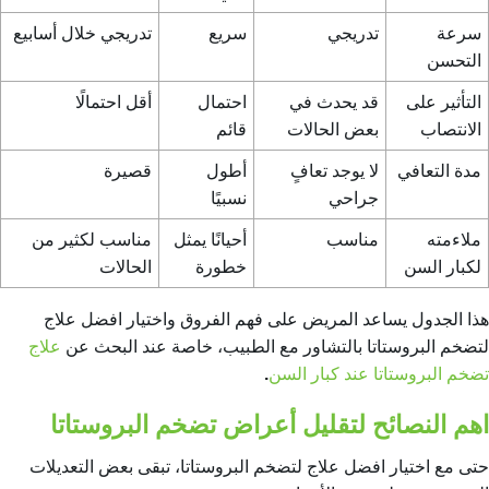
سرعة
تدريجي
سريع
تدريجي خلال أسابيع
التحسن
التأثير على
قد يحدث في
احتمال
أقل احتمالًا
الانتصاب
بعض الحالات
قائم
مدة التعافي
لا يوجد تعافٍ
أطول
قصيرة
جراحي
نسبيًا
ملاءمته
مناسب
أحيانًا يمثل
مناسب لكثير من
لكبار السن
خطورة
الحالات
هذا الجدول يساعد المريض على فهم الفروق واختيار افضل علاج
لتضخم البروستاتا بالتشاور مع الطبيب
، خاصة عند البحث عن
علاج
تضخم البروستاتا عند كبار السن
.
اهم النصائح لتقليل أعراض تضخم البروستاتا
حتى مع اختيار افضل علاج لتضخم البروستاتا، تبقى بعض التعديلات