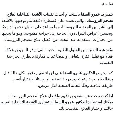
تقليدية.
يتميز
د. عمرو السقا
باستخدام أحدث تقنيات
الأشعة التداخلية لعلاج
تضخم البروستاتا
، والتي تعتمد على قسطرة دقيقة يتم توجيهها بالأشعة
إلى الشرايين المغذية للبروستاتا، مما يساعد على تقليل حجمها تدريجيًا
وتحسين أعراض التبول دون الحاجة إلى جراحة مفتوحة، وهو ما يجعلها
من الخيارات المتقدمة عند البحث عن
افضل علاج لتضخم البروستاتا
.
وتُعد هذه التقنية من الحلول الطبية الحديثة التي توفر للمريض علاجًا
فعالًا مع تقليل فترة التعافي والمضاعفات مقارنة بالطرق الجراحية
التقليدية.
كما يحرص
الدكتور عمرو السقا
على إجراء تقييم دقيق لكل حالة قبل
بدء العلاج، حيث يتم تحديد درجة تضخم البروستاتا واختيار أنسب
طريقة علاجية وفقًا للحالة الصحية لكل مريض.
إذا كنت تبحث عن تشخيص دقيق و
افضل علاج لتضخم البروستاتا
،
يمكنك استشارة
الدكتور عمرو السقا
استشاري الأشعة التداخلية لتقييم
حالتك واختيار العلاج المناسب لك.