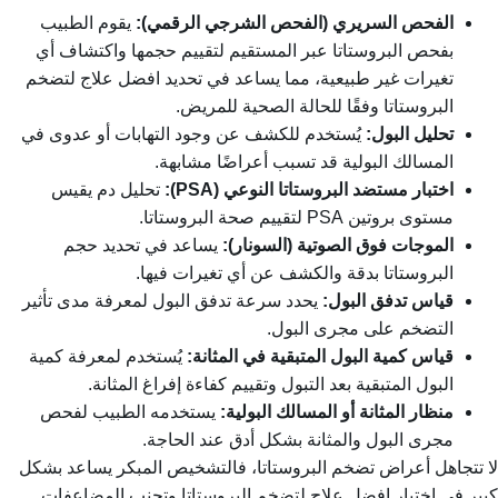
الفحص السريري (الفحص الشرجي الرقمي):
يقوم الطبيب
بفحص البروستاتا عبر المستقيم لتقييم حجمها واكتشاف أي
تغيرات غير طبيعية، مما يساعد في تحديد
افضل علاج لتضخم
البروستاتا
وفقًا للحالة الصحية للمريض.
تحليل البول:
يُستخدم للكشف عن وجود التهابات أو عدوى في
المسالك البولية قد تسبب أعراضًا مشابهة.
اختبار مستضد البروستاتا النوعي (PSA):
تحليل دم يقيس
مستوى بروتين PSA لتقييم صحة البروستاتا.
الموجات فوق الصوتية (السونار):
يساعد في تحديد حجم
البروستاتا بدقة والكشف عن أي تغيرات فيها.
قياس تدفق البول:
يحدد سرعة تدفق البول لمعرفة مدى تأثير
التضخم على مجرى البول.
قياس كمية البول المتبقية في المثانة:
يُستخدم لمعرفة كمية
البول المتبقية بعد التبول وتقييم كفاءة إفراغ المثانة.
منظار المثانة أو المسالك البولية:
يستخدمه الطبيب لفحص
مجرى البول والمثانة بشكل أدق عند الحاجة.
لا تتجاهل أعراض تضخم البروستاتا، فالتشخيص المبكر يساعد بشكل
كبير في اختيار
افضل علاج لتضخم البروستاتا
وتجنب المضاعفات